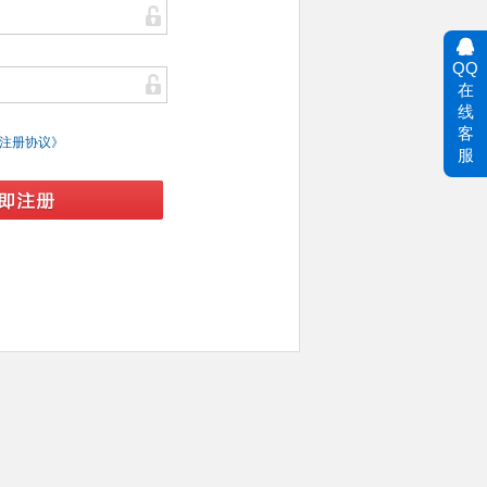
QQ
在
线
客
注册协议》
服