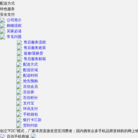
配送方式
特色服务
安全支付
公司简介
购物流程
买家必读
常见问题
售后服务流程
售后服务政策
返修/退换货
售后服务邮箱
配送方式
配送区域
配送时间
抢先预购
百信会员
百信券
百信积分
支付宝
环讯支付
手机钱包
银行卡汇款
货到付款
创立"F2C"模式，厂家库房直接发货至消费者；国内拥有众多手机品牌直销权的网上
百信手机商城