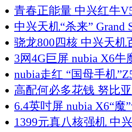
青春正能量 中兴红牛V
中兴天机“杀来” Grand S 
骁龙800四核 中兴天机
3网4G巨屏 nubia X6
nubia走红 “国母手机”Z5
高配何必多花钱 努比亚
6.4英吋屏 nubia X6“魔
1399元真八核强机 中