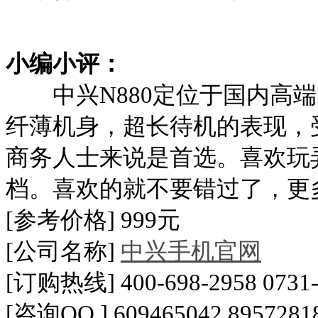
小编小评：
中兴
N880
定位于国内高端
纤薄机身，超长待机的表现，
商务人士来说是首选。喜欢玩
档。喜欢的就不要错过了，更
[
参考价格
] 999
元
[
公司名称
]
中兴手机官网
[
订购热线
] 400-698-2958 0731
[
咨询
QQ ] 609465042 8957281