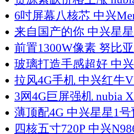
6吋屏幕八核芯 中兴Mem
来自国产的你 中兴星星
前置1300W像素 努比亚
玻璃打造手感超好 中兴
拉风4G手机 中兴红牛V
3网4G巨屏强机 nubia 
薄顶配4G 中兴星星1号
四核五寸720P 中兴N98