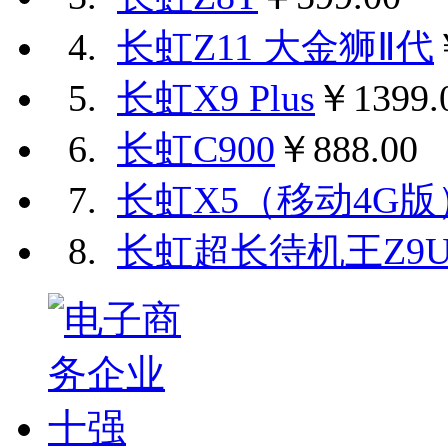
4.
长虹Z11 大金狮Ⅱ代
5.
长虹X9 Plus
￥1399.
6.
长虹C900
￥888.00
7.
长虹X5（移动4G版
8.
长虹超长待机王Z9U