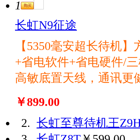
1
长虹N9征途
【5350毫安超长待机】
+省电软件+省电硬件/
高敏底置天线，通讯更
￥899.00
2.
长虹至尊待机王Z9
3.
长虹Z8T
￥599.00