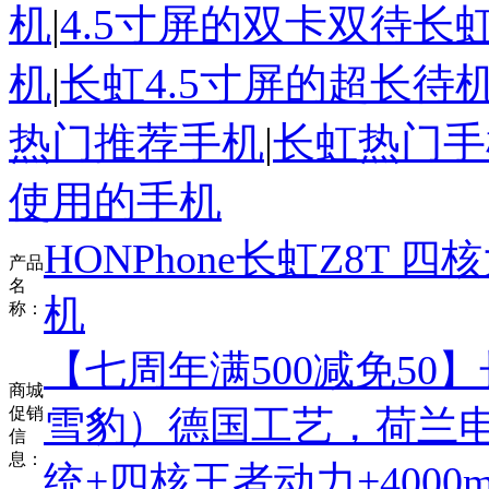
机
|
4.5寸屏的双卡双待长
机
|
长虹4.5寸屏的超长待
热门推荐手机
|
长虹热门手
使用的手机
HONPhone长虹Z8T
产品
名
机
称：
【七周年满500减免50】长
商城
雪豹）德国工艺，荷兰电池
促销
信
息：
统+四核王者动力+4000