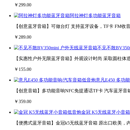
￥299.00
阿拉神灯多功能蓝牙音箱
【创意蓝牙音箱】可做台灯 支持蓝牙设备，TF卡 FM收音电
￥289.00
不见不散BV350
【实惠性户外无限蓝牙音箱】外观设计时尚 采取圆柱体
￥155.00
意凡E450 多
【创意音箱】多功能音响NFC免提通话TF卡 汽车蓝牙音
￥359.00
金冠 K5无线蓝牙小音
【便携式蓝牙音箱】金冠k5无线蓝牙音箱 原出口欧美，