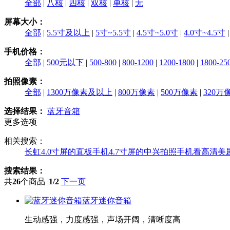
全部
|
八核
|
四核
|
双核
|
单核
|
无
屏幕大小：
全部
|
5.5寸及以上
|
5寸~5.5寸
|
4.5寸~5.0寸
|
4.0寸~4.5寸
手机价格：
全部
|
500元以下
|
500-800
|
800-1200
|
1200-1800
|
1800-25
拍照像素：
全部
|
1300万像素及以上
|
800万像素
|
500万像素
|
320万
选择结果：
蓝牙音箱
更多选项
相关搜索：
长虹4.0寸屏的直板手机
4.7寸屏的中兴拍照手机
看高清美
搜索结果：
共
26
个商品 |
1/2
下一页
蓝牙迷你音箱
生动感强，力度感强，声场开阔，清晰度高