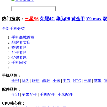
热门搜索：
三星S6
荣耀4C
华为P8
黄金甲
Z9 max
全部手机分类
手机商城首页
品牌专卖店
抢购专区
配件专区
促销专题
手机回收
手机品牌：
全部
|
华为
|
联想
|
酷派
|
小米
|
中兴
|
HTC
|
三星
|
苹果
|
配件品牌：
全部
|
苹果配件
|
手机配件
|
小米配件
CPU核心数：