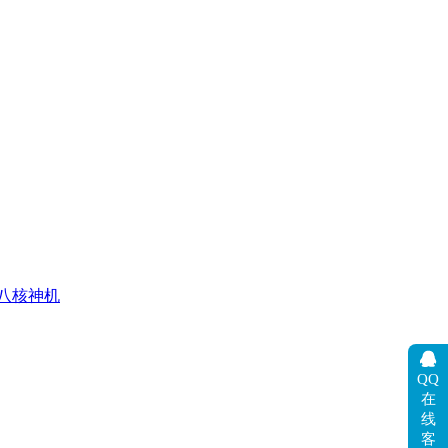
八核神机
QQ
在
线
客