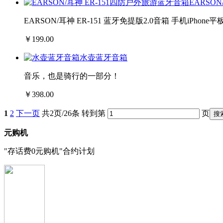
EARSO
EARSON/耳神 ER-151 蓝牙免提版2.0音箱 手机iPh
￥199.00
水壶蓝牙音箱
音乐，也是骑行的一部分！
￥398.00
1
2
下一页
共2页/26条 转到第
页
元购机
"存话费0元购机"合约计划