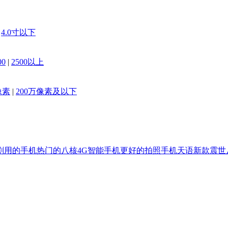
|
4.0寸以下
00
|
2500以上
像素
|
200万像素及以下
剧用的手机
热门的八核4G智能手机
更好的拍照手机
天语新款震世