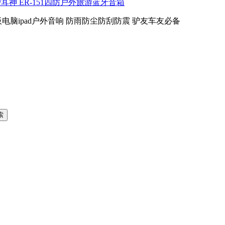
N/耳神 ER-151四防户外旅游蓝牙音箱
one平板电脑ipad户外音响 防雨防尘防刮防震 驴友车友必备