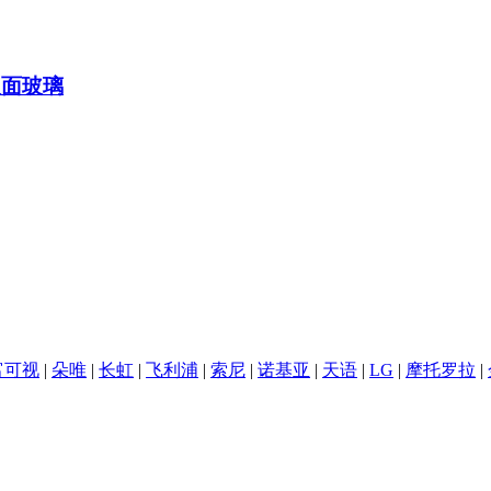
双面玻璃
富可视
|
朵唯
|
长虹
|
飞利浦
|
索尼
|
诺基亚
|
天语
|
LG
|
摩托罗拉
|