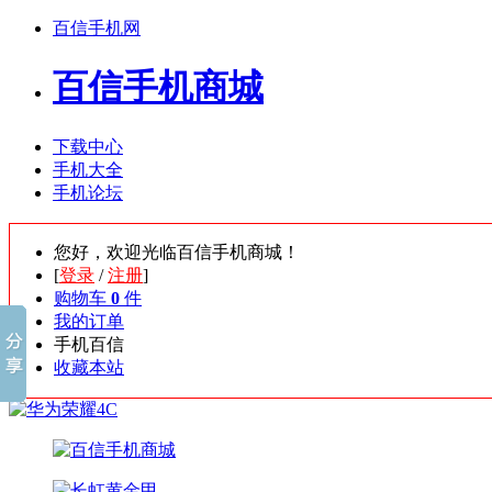
百信手机网
百信手机商城
下载中心
手机大全
手机论坛
您好，欢迎光临百信手机商城！
[
登录
/
注册
]
购物车
0
件
我的订单
手机百信
收藏本站