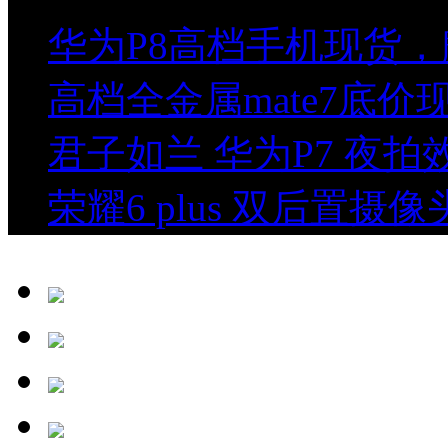
华为P8高档手机现货，
高档全金属mate7底
君子如兰 华为P7 夜
荣耀6 plus 双后置