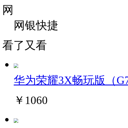
网
网银快捷
看了又看
华为荣耀3X畅玩版（G75
￥1060