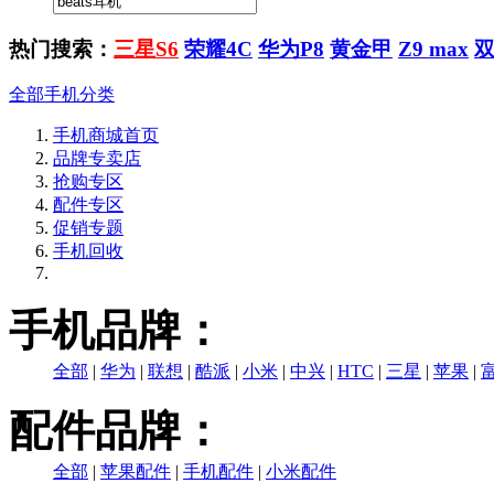
热门搜索：
三星S6
荣耀4C
华为P8
黄金甲
Z9 max
全部手机分类
手机商城首页
品牌专卖店
抢购专区
配件专区
促销专题
手机回收
手机品牌：
全部
|
华为
|
联想
|
酷派
|
小米
|
中兴
|
HTC
|
三星
|
苹果
|
配件品牌：
全部
|
苹果配件
|
手机配件
|
小米配件