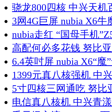
骁龙800四核 中兴天机
3网4G巨屏 nubia X6
nubia走红 “国母手机”Z5
高配何必多花钱 努比亚
6.4英吋屏 nubia X6“魔
1399元真八核强机 中
5寸四核三网通吃 努比亚
电信真八核机 中兴青漾