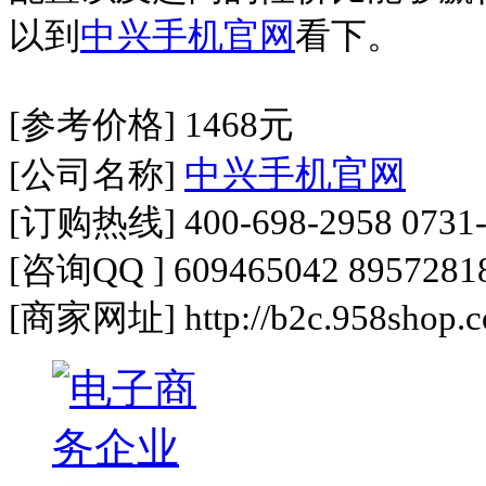
以到
中兴手机官网
看下。
[
参考价格
] 1468
元
中兴手机官网
[
公司名称
]
[
订购热线
] 400-698-2958 0731
[
咨询
QQ ] 609465042 8957281
[
商家网址
] http://b2c.958shop.