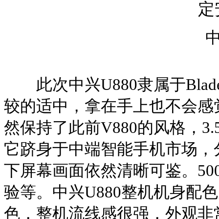
此次中兴
U880
隶属于
Blad
较的适中，拿在手上也不会感
然保持了此前
V880
的风格，
3.
它跻身于中端智能手机市场，
下屏幕画面依然清晰可鉴
。
50
验等。中兴
U880
整机机身配色
色，整机流线感很强，外观非