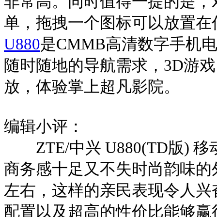
非常高。同时值得一提的是，
单，拖拽一个图标可以放置在
U880
是
CMMB
高清数字手机
随时随地的导航需求，
3D
游戏
放，体验掌上超凡影院。
编辑小评：
ZTE/
中兴
U880(TD
版
)
移
商务感十足又不失时尚韵味的
左右，这样的亲民表现令人兴
配置以及超高的性价比能够赢