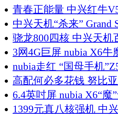
青春正能量 中兴红牛V
中兴天机“杀来” Grand S 
骁龙800四核 中兴天机
3网4G巨屏 nubia X6
nubia走红 “国母手机”Z5
高配何必多花钱 努比亚
6.4英吋屏 nubia X6“魔
1399元真八核强机 中