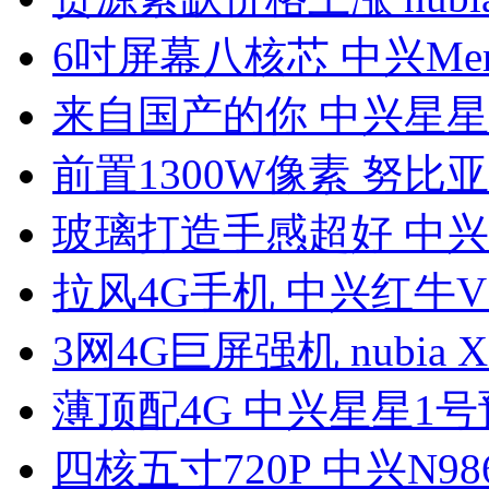
6吋屏幕八核芯 中兴Mem
来自国产的你 中兴星星
前置1300W像素 努比亚
玻璃打造手感超好 中兴
拉风4G手机 中兴红牛V
3网4G巨屏强机 nubia 
薄顶配4G 中兴星星1号
四核五寸720P 中兴N98