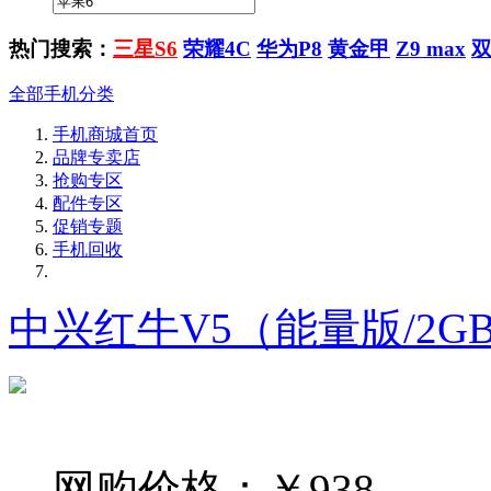
热门搜索：
三星S6
荣耀4C
华为P8
黄金甲
Z9 max
全部手机分类
手机商城首页
品牌专卖店
抢购专区
配件专区
促销专题
手机回收
中兴红牛V5（能量版/2GB
网购价格：
￥938