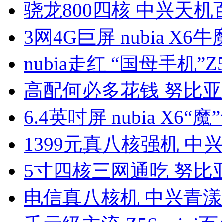
骁龙800四核 中兴天机
3网4G巨屏 nubia X6
nubia走红 “国母手机”Z5
高配何必多花钱 努比亚
6.4英吋屏 nubia X6“魔
1399元真八核强机 中
5寸四核三网通吃 努比亚
电信真八核机 中兴青漾