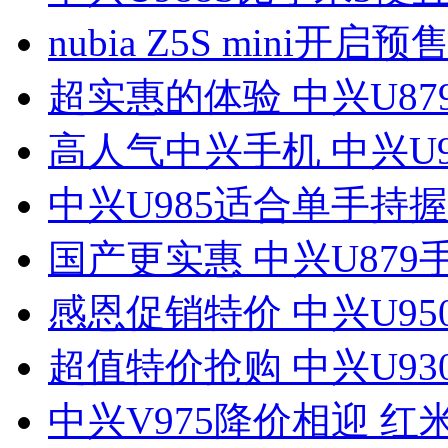
nubia Z5S mini开启预售
超实惠的体验 中兴U87
高人气中兴手机 中兴U9
中兴U985适合单手持握
国产更实惠 中兴U879
感恩促销特价 中兴U95
超值特价抢购 中兴U930
中兴V975降价相迎 红