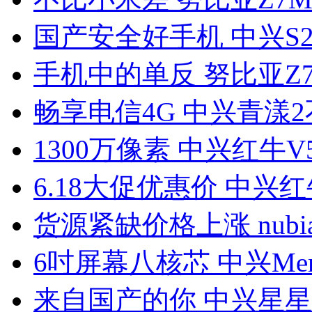
国产安全好手机 中兴S29
手机中的单反 努比亚Z7 
畅享电信4G 中兴青漾
1300万像素 中兴红牛V
6.18大促优惠价 中兴红
货源紧缺价格上涨 nubia
6吋屏幕八核芯 中兴Mem
来自国产的你 中兴星星