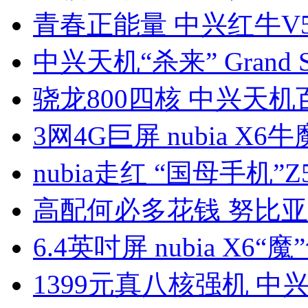
青春正能量 中兴红牛V
中兴天机“杀来” Grand S 
骁龙800四核 中兴天机
3网4G巨屏 nubia X6
nubia走红 “国母手机”Z5
高配何必多花钱 努比亚
6.4英吋屏 nubia X6“魔
1399元真八核强机 中