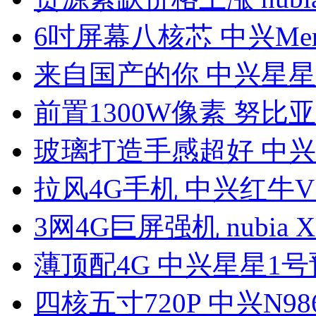
6吋屏幕八核芯 中兴Mem
来自国产的你 中兴星星
前置1300W像素 努比亚
玻璃打造手感超好 中兴
拉风4G手机 中兴红牛V
3网4G巨屏强机 nubia 
薄顶配4G 中兴星星1号
四核五寸720P 中兴N98