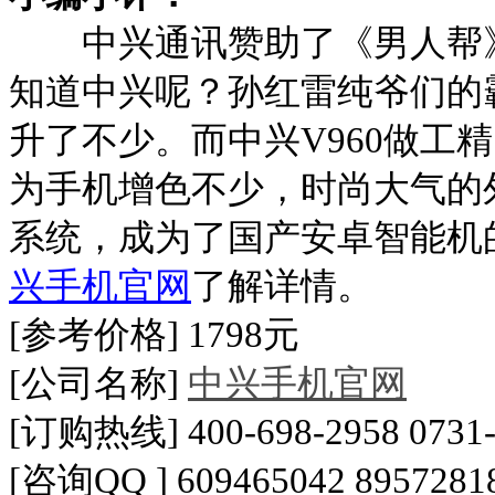
中兴通讯赞助了《男人帮》
知道中兴呢？孙红雷纯爷们的
升了不少。而中兴
V960
做工精
为手机增色不少，时尚大气的
系统，成为了国产安卓智能机
兴手机官网
了解详情。
[
参考价格
] 1798
元
[
公司名称
]
中兴手
机官网
[
订购热线
] 400-698-2958 0731
[
咨询
QQ ] 609465042 8957281