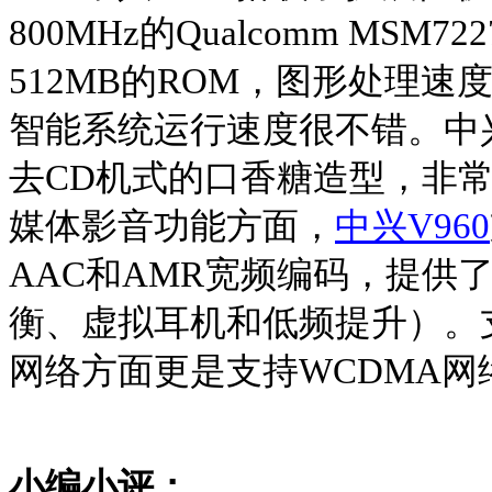
800MHz
的
Qualcomm MSM722
512MB
的
ROM
，图形处理速
智能系统运行速度很不错。中
去
CD
机式的口香糖造型，非
媒体影音功能方面，
中兴V960
AAC
和
AMR
宽频编码，提供
衡、虚拟耳机和低频提升）。
网络方面更是支持
WCDMA
网
小编小评：