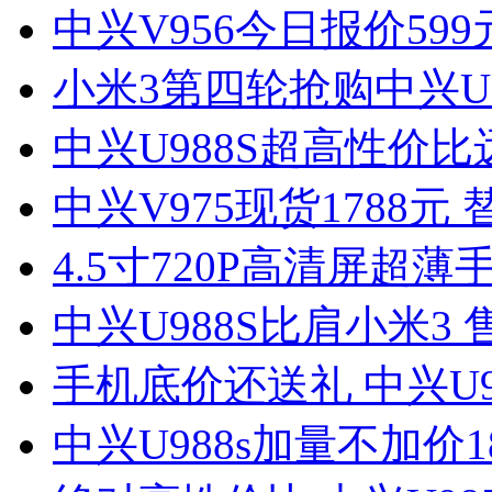
中兴V956今日报价59
小米3第四轮抢购中兴U9
中兴U988S超高性价比
中兴V975现货1788元
4.5寸720P高清屏超薄
中兴U988S比肩小米3 
手机底价还送礼 中兴U9
中兴U988s加量不加价1