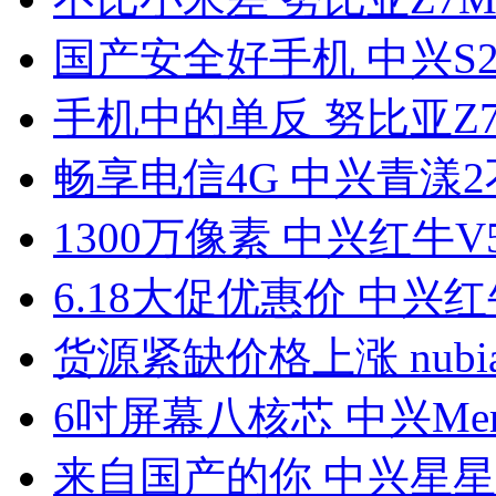
国产安全好手机 中兴S29
手机中的单反 努比亚Z7 
畅享电信4G 中兴青漾
1300万像素 中兴红牛V
6.18大促优惠价 中兴红
货源紧缺价格上涨 nubia
6吋屏幕八核芯 中兴Mem
来自国产的你 中兴星星