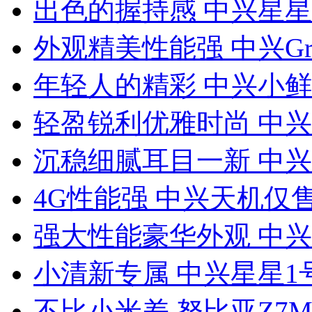
出色的握持感 中兴星星
外观精美性能强 中兴Gran
年轻人的精彩 中兴小鲜a
轻盈锐利优雅时尚 中兴V
沉稳细腻耳目一新 中兴U
4G性能强 中兴天机仅售
强大性能豪华外观 中兴S
小清新专属 中兴星星1号
不比小米差 努比亚Z7Ma