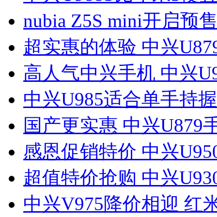
nubia Z5S mini开启预售
超实惠的体验 中兴U87
高人气中兴手机 中兴U9
中兴U985适合单手持握
国产更实惠 中兴U879
感恩促销特价 中兴U95
超值特价抢购 中兴U930
中兴V975降价相迎 红