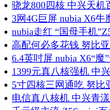
骁龙800四核 中兴天机
3网4G巨屏 nubia X6
nubia走红 “国母手机”Z5
高配何必多花钱 努比亚
6.4英吋屏 nubia X6“魔
1399元真八核强机 中
5寸四核三网通吃 努比亚
电信真八核机 中兴青漾