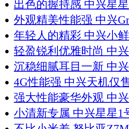
出色的握持感 中兴星星
外观精美性能强 中兴Gran
年轻人的精彩 中兴小鲜a
轻盈锐利优雅时尚 中兴V
沉稳细腻耳目一新 中兴U
4G性能强 中兴天机仅售
强大性能豪华外观 中兴S
小清新专属 中兴星星1号
不比小米差 努比亚Z7Ma