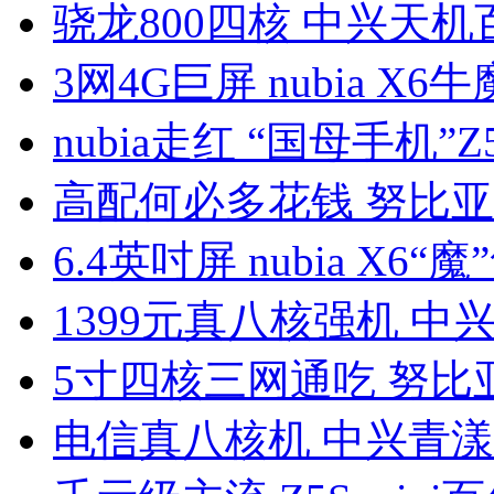
骁龙800四核 中兴天机
3网4G巨屏 nubia X6
nubia走红 “国母手机”Z5
高配何必多花钱 努比亚
6.4英吋屏 nubia X6“魔
1399元真八核强机 中
5寸四核三网通吃 努比亚
电信真八核机 中兴青漾