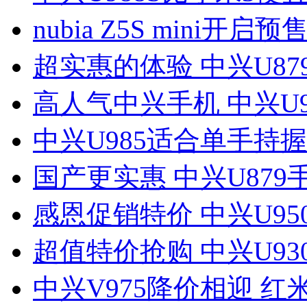
nubia Z5S mini开启预售
超实惠的体验 中兴U87
高人气中兴手机 中兴U9
中兴U985适合单手持握
国产更实惠 中兴U879
感恩促销特价 中兴U95
超值特价抢购 中兴U930
中兴V975降价相迎 红