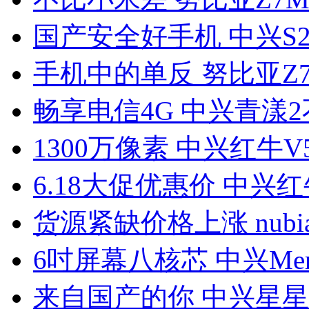
国产安全好手机 中兴S29
手机中的单反 努比亚Z7 
畅享电信4G 中兴青漾
1300万像素 中兴红牛V
6.18大促优惠价 中兴红
货源紧缺价格上涨 nubia
6吋屏幕八核芯 中兴Mem
来自国产的你 中兴星星